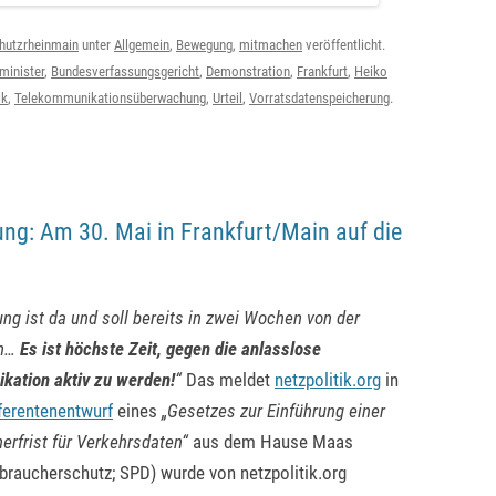
hutzrheinmain
unter
Allgemein
,
Bewegung
,
mitmachen
veröffentlicht.
minister
,
Bundesverfassungsgericht
,
Demonstration
,
Frankfurt
,
Heiko
ik
,
Telekommunikationsüberwachung
,
Urteil
,
Vorratsdatenspeicherung
.
ng: Am 30. Mai in Frankfurt/Main auf die
ng ist da und soll bereits in zwei Wochen von der
en…
Es ist höchste Zeit, gegen die anlasslose
ation aktiv zu werden!
“
Das meldet
netzpolitik.org
in
ferentenentwurf
eines
„Gesetzes zur Einführung einer
erfrist für Verkehrsdaten“
aus dem Hause Maas
rbraucherschutz; SPD) wurde von netzpolitik.org