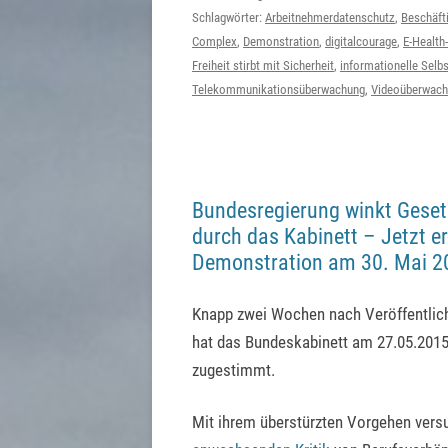
Schlagwörter:
Arbeitnehmerdatenschutz
,
Beschäft
Complex
,
Demonstration
,
digitalcourage
,
E-Health
Freiheit stirbt mit Sicherheit
,
informationelle Sel
Telekommunikationsüberwachung
,
Videoüberwac
Bundesregierung winkt Geset
durch das Kabinett – Jetzt er
Demonstration am 30. Mai 20
Knapp zwei Wochen nach Veröffentli
hat das Bundeskabinett am 27.05.201
zugestimmt.
Mit ihrem überstürzten Vorgehen versu