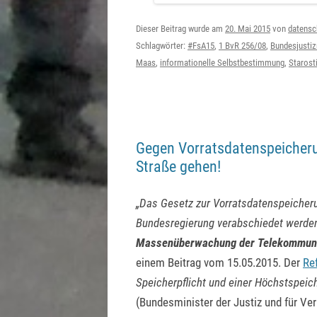
Dieser Beitrag wurde am
20. Mai 2015
von
datensc
Schlagwörter:
#FsA15
,
1 BvR 256/08
,
Bundesjustiz
Maas
,
informationelle Selbstbestimmung
,
Starost
Gegen Vorratsdatenspeicheru
Straße gehen!
„Das Gesetz zur Vorratsdatenspeicheru
Bundesregierung verabschiedet werd
Massenüberwachung der Telekommunik
einem Beitrag vom 15.05.2015. Der
Re
Speicherpflicht und einer Höchstspeich
(Bundesminister der Justiz und für Ve