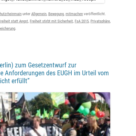
hutzrheinmain
unter
Allgemein
,
Bewegung
,
mitmachen
veröffentlicht.
reiheit statt Angst
,
Freiheit stirbt mit Sicherheit
,
FsA 2015
,
Privatsphäre
,
peicherung
.
erlin) zum Gesetzentwurf zur
ie Anforderungen des EUGH im Urteil vom
cht erfüllt”