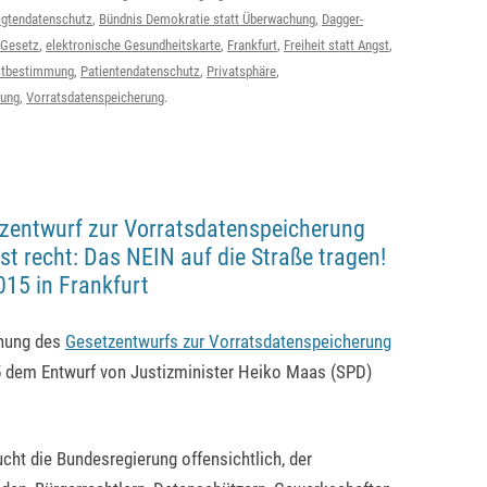
igtendatenschutz
,
Bündnis Demokratie statt Überwachung
,
Dagger-
-Gesetz
,
elektronische Gesundheitskarte
,
Frankfurt
,
Freiheit statt Angst
,
bstbestimmung
,
Patientendatenschutz
,
Privatsphäre
,
hung
,
Vorratsdatenspeicherung
.
zentwurf zur Vorratsdatenspeicherung
st recht: Das NEIN auf die Straße tragen!
15 in Frankfurt
chung des
Gesetzentwurfs zur Vorratsdatenspeicherung
5 dem Entwurf von Justizminister Heiko Maas (SPD)
cht die Bundesregierung offensichtlich, der