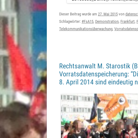
Dieser Beitrag wurde am
27. Mai 2015
von
datensc
Schlagwörter:
#FsA15
,
Demonstration
,
Frankfurt
,
F
Telekommunikationsüberwachung
,
Vorratsdatens
Rechtsanwalt M. Starostik (B
Vorratsdatenspeicherung: “D
8. April 2014 sind eindeutig ni