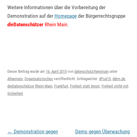
Weitere Informationen über die Vorbereitung der
Demonstration auf der
Homepage
der Bürgerrechtsgruppe
die
Datenschützer
Rhein Main
.
Dieser Beitrag wurde am
16. April 2015
von
datenschutzrheinmain
unter
Allgemein
,
Organisatorisches
veröffentlicht. Schlagwörter:
#FsA15
,
ddrm.de
,
dieDatenschützer Rhein Main
,
Frankfurt
,
Freiheit statt Angst
,
Freiheit stirbt mit
Sicherheit
.
Beitragsnavigation
←
Demonstration gegen
Demo gegen Überwachung