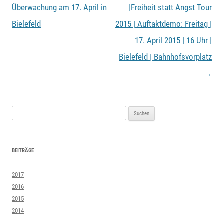
Überwachung am 17. April in
|Freiheit statt Angst Tour
Bielefeld
2015 | Auftaktdemo: Freitag |
17. April 2015 | 16 Uhr |
Bielefeld | Bahnhofsvorplatz
→
Suchen
nach:
BEITRÄGE
2017
2016
2015
2014