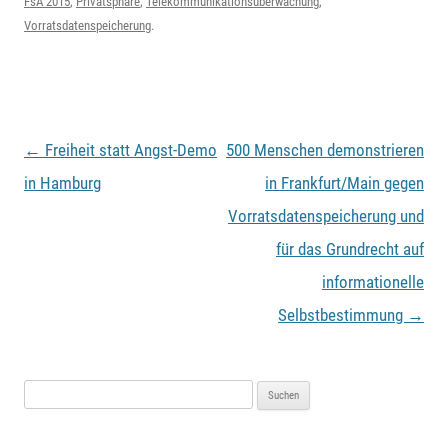
FsA 2015
,
Privatsphäre
,
Telekommunikationsüberwachung
,
Vorratsdatenspeicherung
.
Beitragsnavigation
←
Freiheit statt Angst-Demo
500 Menschen demonstrieren
in Hamburg
in Frankfurt/Main gegen
Vorratsdatenspeicherung und
für das Grundrecht auf
informationelle
Selbstbestimmung
→
Suchen
nach: