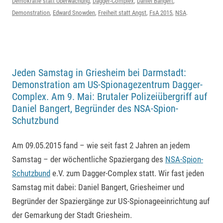
Demokratie statt Überwachung
,
Dagger-Complex
,
Daniel Bangert
,
Demonstration
,
Edward Snowden
,
Freiheit statt Angst
,
FsA 2015
,
NSA
.
Jeden Samstag in Griesheim bei Darmstadt:
Demonstration am US-Spionagezentrum Dagger-
Complex. Am 9. Mai: Brutaler Polizeiübergriff auf
Daniel Bangert, Begründer des NSA-Spion-
Schutzbund
Am 09.05.2015 fand – wie seit fast 2 Jahren an jedem
Samstag – der wöchentliche Spaziergang des
NSA-Spion-
Schutzbund
e.V. zum Dagger-Complex statt. Wir fast jeden
Samstag mit dabei: Daniel Bangert, Griesheimer und
Begründer der Spaziergänge zur US-Spionageeinrichtung auf
der Gemarkung der Stadt Griesheim.