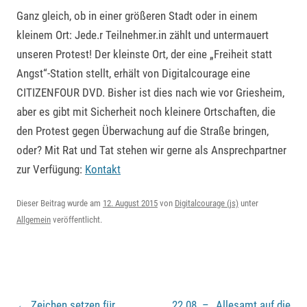
Ganz gleich, ob in einer größeren Stadt oder in einem
kleinem Ort: Jede.r Teilnehmer.in zählt und untermauert
unseren Protest! Der kleinste Ort, der eine „Freiheit statt
Angst“-Station stellt, erhält von Digitalcourage eine
CITIZENFOUR DVD. Bisher ist dies nach wie vor Griesheim,
aber es gibt mit Sicherheit noch kleinere Ortschaften, die
den Protest gegen Überwachung auf die Straße bringen,
oder? Mit Rat und Tat stehen wir gerne als Ansprechpartner
zur Verfügung:
Kontakt
Dieser Beitrag wurde am
12. August 2015
von
Digitalcourage (js)
unter
Allgemein
veröffentlicht.
Beitragsnavigation
←
Zeichen setzen für
22.08. – „Allesamt auf die