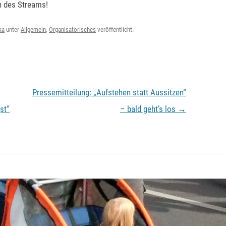
en des Streams!
ka
unter
Allgemein
,
Organisatorisches
veröffentlicht.
Pressemitteilung: „Aufstehen statt Aussitzen“
st“
– bald geht’s los
→