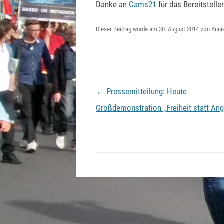
Danke an
Cams21
für das Bereitstell
Dieser Beitrag wurde am
30. August 2014
von
Anni
Beitragsnavigation
←
Pressemitteilung: Heute
Großdemonstration „Freiheit statt Ang