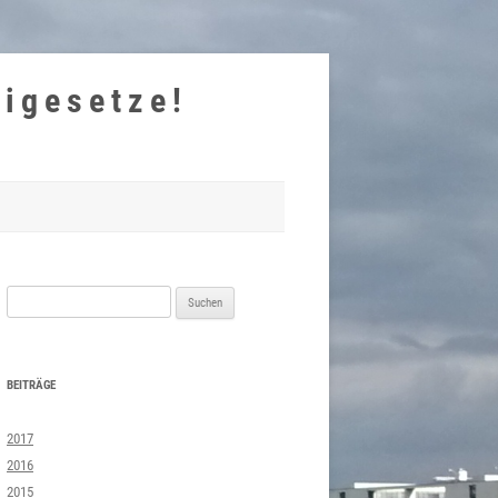
eigesetze!
Suchen
nach:
BEITRÄGE
2017
2016
2015