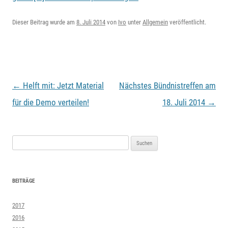
Dieser Beitrag wurde am
8. Juli 2014
von
Ivo
unter
Allgemein
veröffentlicht.
Beitragsnavigation
←
Helft mit: Jetzt Material
Nächstes Bündnistreffen am
für die Demo verteilen!
18. Juli 2014
→
Suchen
nach:
BEITRÄGE
2017
2016