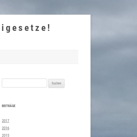
eigesetze!
Suchen
nach:
BEITRÄGE
2017
2016
2015