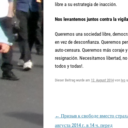
libre a su estrategia de inacción.
Nos levantemos juntos contra la vigila
Queremos una sociedad libre, democrá
en vez de desconfianza. Queremos pen
auto-censura. Queremos más coraje y
resignación. Necesitamos libertad, n
todos y todas!.
Dieser Beitrag wurde am
12. August 2014
von
Ivo
u
Beitragsnavigation
←
Призыв к свободе вместо страха
августа 2014 г. в 14 ч. перед