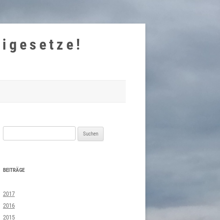
eigesetze!
Suchen
nach:
BEITRÄGE
2017
2016
2015